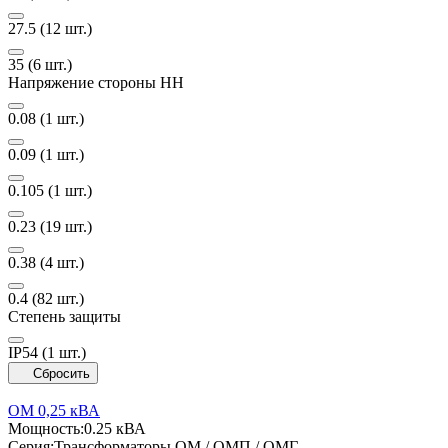
27.5
(12 шт.)
35
(6 шт.)
Напряжение стороны НН
0.08
(1 шт.)
0.09
(1 шт.)
0.105
(1 шт.)
0.23
(19 шт.)
0.38
(4 шт.)
0.4
(82 шт.)
Степень защиты
IP54
(1 шт.)
Сбросить
ОМ 0,25 кВА
Мощность:
0.25 кВА
Серия:
Трансформаторы ОМ / ОМП / ОМГ