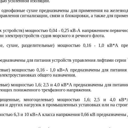
ощью усиленной изоляции.
 однофазные сухие предназначены для применения на железнод
авления сигнализации, связи и блокировки, а также для примене
х устройств) мощностью 0,04 - 0,25 кВ-А напряжением первично
и электроустройств судов морского и речного флота.
е, сухие, разделительные) мощностью 0,16 - 1,0 кВ*А пре
редназначены для питания устройств управления лифтами серии
левые) мощностью 0,16 - 1,0 кВ»А предназначены для питания
 электроустановках общего назначения.
евые) мощностью 1,6; 2,5 и 4,0 кВ*А предназначены для питан
ебующих пониженного трехфазного напряжения.
щищенные, многоцелевые) мощностью 1,6; 2,5 и 4,0 кВ
ния и других нагрузок в промышленных установках или на стро
остью 6,3 и 10 кВ»А класса напряжения 0,66 кВ предназначен