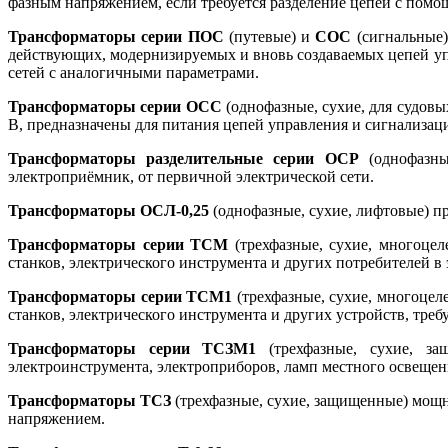
фазным напряжением, если требуется разделение цепей с пом
Трансформаторы серии ПОС
(путевые) и
СОС
(сигнальные)
действующих, модернизируемых и вновь создаваемых цепей упр
сетей с аналогичными параметрами.
Трансформаторы серии ОСС
(однофазные, сухие, для судовы
В, предназначены для питания цепей управления и сигнализаци
Трансформаторы разделительные серии ОСР
(однофазны
электроприёмник, от первичной электрической сети.
Трансформаторы ОСЛ-0,25
(однофазные, сухие, лифтовые) п
Трансформаторы серии ТСМ
(трехфазные, сухие, многоце
станков, электрического инструмента и других потребителей в
Трансформаторы серии ТСМ1
(трехфазные, сухие, многоцел
станков, электрического инструмента и других устройств, тр
Трансформаторы серии ТСЗМ1
(трехфазные, сухие, за
электроинструмента, электроприборов, ламп местного освеще
Трансформаторы ТСЗ
(трехфазные, сухие, защищенные) мощн
напряжением.