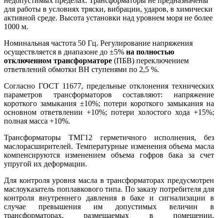
недопустимых пределах. Трансформаторы не предназначены
для работы в условиях тряски, вибрации, ударов, в химически
активной среде. Высота установки над уровнем моря не более
1000 м.
Номинальная частота 50 Гц. Регулирование напряжения
осуществляется в диапазоне до ±5%
на полностью
отключенном трансформаторе
(ПБВ) переключением
ответвлений обмотки ВН ступенями по 2,5 %.
Согласно ГОСТ 11677, предельные отклонения технических
параметров трансформаторов составляют: напряжение
короткого замыкания ±10%; потери короткого замыкания на
основном ответвлении +10%; потери холостого хода +15%;
полная масса +10%.
Трансформаторы ТМГ12 герметичного исполнения, без
маслорасширителей. Температурные изменения объема масла
компенсируются изменением объема гофров бака за счет
упругой их деформации.
Для контроля уровня масла в трансформаторах предусмотрен
маслоуказатель поплавкового типа. По заказу потребителя для
контроля внутреннего давления в баке и сигнализации в
случае превышения им допустимых величин в
трансформаторах, размещаемых в помещении,