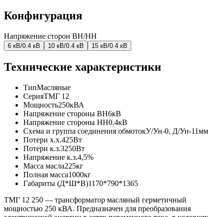
Конфигурация
Напряжение сторон ВН/НН
6 кВ/0.4 кВ
10 кВ/0.4 кВ
15 кВ/0.4 кВ
Технические характеристики
Тип
Масляные
Серия
ТМГ 12
Мощность
250кВА
Напряжение стороны ВН
6кВ
Напряжение стороны НН
0.4кВ
Схема и группа соединения обмоток
У/Ун-0, Д/Ун-11мм
Потери х.х.
425Вт
Потери к.з.
3250Вт
Напряжение к.з.
4,5%
Масса масла
225кг
Полная масса
1000кг
Габариты (Д*Ш*В)
1170*790*1365
ТМГ 12 250 — трансформатор масляный герметичный
мощностью 250 кВА. Предназначен для преобразования