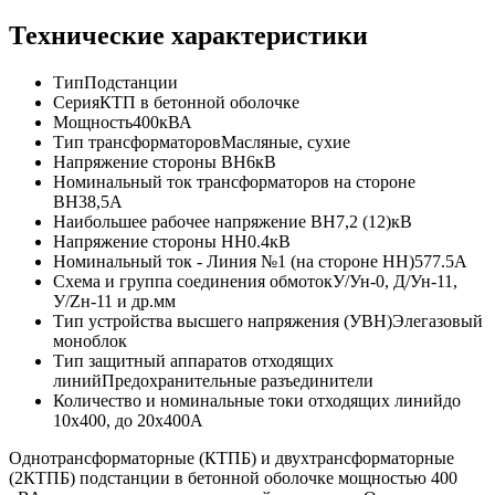
Технические характеристики
Тип
Подстанции
Серия
КТП в бетонной оболочке
Мощность
400кВА
Тип трансформаторов
Масляные, сухие
Напряжение стороны ВН
6кВ
Номинальный ток трансформаторов на стороне
ВН
38,5А
Наибольшее рабочее напряжение ВН
7,2 (12)кВ
Напряжение стороны НН
0.4кВ
Номинальный ток - Линия №1 (на стороне НН)
577.5А
Схема и группа соединения обмоток
У/Ун-0, Д/Ун-11,
У/Zн-11 и др.мм
Тип устройства высшего напряжения (УВН)
Элегазовый
моноблок
Тип защитный аппаратов отходящих
линий
Предохранительные разъединители
Количество и номинальные токи отходящих линий
до
10х400, до 20х400А
Однотрансформаторные (КТПБ) и двухтрансформаторные
(2КТПБ) подстанции в бетонной оболочке мощностью 400