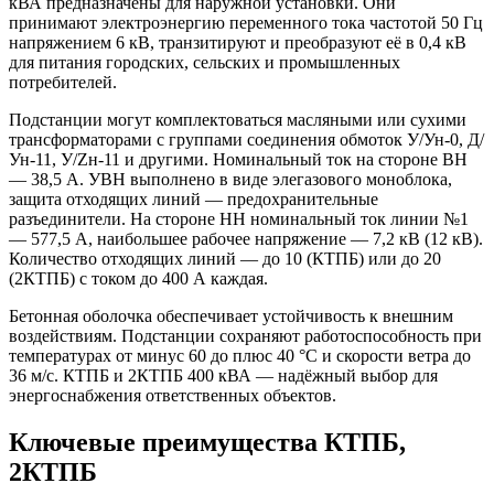
кВА предназначены для наружной установки. Они
принимают электроэнергию переменного тока частотой 50 Гц
напряжением 6 кВ, транзитируют и преобразуют её в 0,4 кВ
для питания городских, сельских и промышленных
потребителей.
Подстанции могут комплектоваться масляными или сухими
трансформаторами с группами соединения обмоток У/Ун-0, Д/
Ун-11, У/Zн-11 и другими. Номинальный ток на стороне ВН
— 38,5 А. УВН выполнено в виде элегазового моноблока,
защита отходящих линий — предохранительные
разъединители. На стороне НН номинальный ток линии №1
— 577,5 А, наибольшее рабочее напряжение — 7,2 кВ (12 кВ).
Количество отходящих линий — до 10 (КТПБ) или до 20
(2КТПБ) с током до 400 А каждая.
Бетонная оболочка обеспечивает устойчивость к внешним
воздействиям. Подстанции сохраняют работоспособность при
температурах от минус 60 до плюс 40 °С и скорости ветра до
36 м/с. КТПБ и 2КТПБ 400 кВА — надёжный выбор для
энергоснабжения ответственных объектов.
Ключевые преимущества КТПБ,
2КТПБ