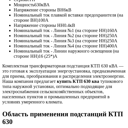
Мощность
630кВА
Напряжение стороны ВН
6кВ
Номинальный ток плавкой вставки предохранителя (на
стороне ВН)
100А
Напряжение стороны НН
0.4кВ
Номинальный ток - Линия №1 (на стороне НН)
160А
Номинальный ток - Линия №2 (на стороне НН)
250А
Номинальный ток - Линия №3 (на стороне НН)
250А
Номинальный ток - Линия №4 (на стороне НН)
400А
Номинальный ток - Линии наружного освещения (на
стороне НН)
16 (25*)А
Комплектная трансформаторная подстанция КТП 630 кВА —
это готовая к эксплуатации энергоустановка, предназначенная
для приема, преобразования и распределения электроэнергии.
Наша компания предлагает
купить КТП 630 ква
тупикового
типа наружной установки, оптимально подходящие для
электроснабжения сельскохозяйственных объектов,
населенных пунктов и промышленных предприятий в
условиях умеренного климата.
Область применения подстанций КТП
630