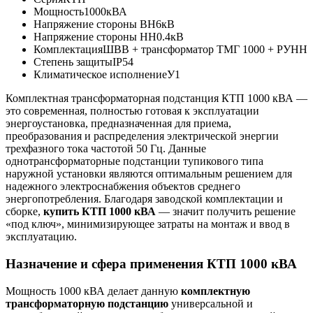
Мощность
1000кВА
Напряжение стороны ВН
6кВ
Напряжение стороны НН
0.4кВ
Комплектация
ШВВ + трансформатор ТМГ 1000 + РУНН
Степень защиты
IP54
Климатическое исполнение
У1
Комплектная трансформаторная подстанция КТП 1000 кВА —
это современная, полностью готовая к эксплуатации
энергоустановка, предназначенная для приема,
преобразования и распределения электрической энергии
трехфазного тока частотой 50 Гц. Данные
однотрансформаторные подстанции тупикового типа
наружной установки являются оптимальным решением для
надежного электроснабжения объектов среднего
энергопотребления. Благодаря заводской комплектации и
сборке,
купить КТП 1000 кВА
— значит получить решение
«под ключ», минимизирующее затраты на монтаж и ввод в
эксплуатацию.
Назначение и сфера применения КТП 1000 кВА
Мощность 1000 кВА делает данную
комплектную
трансформаторную подстанцию
универсальной и