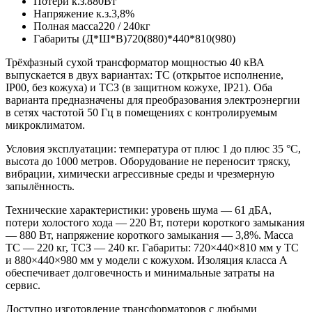
Потери к.з.
880Вт
Напряжение к.з.
3,8%
Полная масса
220 / 240кг
Габариты (Д*Ш*В)
720(880)*440*810(980)
Трёхфазный сухой трансформатор мощностью 40 кВА
выпускается в двух вариантах: ТС (открытое исполнение,
IP00, без кожуха) и ТСЗ (в защитном кожухе, IP21). Оба
варианта предназначены для преобразования электроэнергии
в сетях частотой 50 Гц в помещениях с контролируемым
микроклиматом.
Условия эксплуатации: температура от плюс 1 до плюс 35 °С,
высота до 1000 метров. Оборудование не переносит тряску,
вибрации, химически агрессивные среды и чрезмерную
запылённость.
Технические характеристики: уровень шума — 61 дБА,
потери холостого хода — 220 Вт, потери короткого замыкания
— 880 Вт, напряжение короткого замыкания — 3,8%. Масса
ТС — 220 кг, ТСЗ — 240 кг. Габариты: 720×440×810 мм у ТС
и 880×440×980 мм у модели с кожухом. Изоляция класса А
обеспечивает долговечность и минимальные затраты на
сервис.
Доступно изготовление трансформаторов с любыми